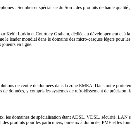
ones - Sennheiser spécialiste du Son - des produits de haute qualité ; d
ar Keith Larkin et Courtney Graham, dédiée au développement et à la fab
me le leader mondial dans le domaine des micro-casques légers pour les
s joueurs en ligne.
 solutions de centre de données dans la zone EMEA. Dans notre portefeu
 de données, y compris les systèmes de refroidissement de précision, la d
ux, les domaines de spécialisation étant ADSL, VDSL, sécurité, LAN sa
s produits pour les particuliers, bureaux à domicile, PME et les fourni