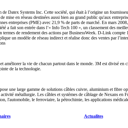
e Datex Systems Inc. Cette société, qui était à l’origine un fournisseur
s de mise en réseau destinées aussi bien au grand public qu'aux entrepr
ennes entreprises (PME) avec 21,9 % de parts de marché. En mars 2008, 
té a fait son entrée dans l’« Info Tech 100 », un classement des meille
 en termes de rendement des actions par BusinessWeek. D-Link compte 12
ique un modèle de réseau indirect et réalise donc des ventes par l’interm
ions
 et améliorer la vie de chacun partout dans le monde. 3M est divisé en c
ointe de la technologie.
pose une large gamme de solutions câbles cuivre, aluminium et fibre opti
e activité métallurgie. Les câbles et systèmes de câblage de Nexans en F
ion, l'automobile, le ferroviaire, la pétrochimie, les applications médical
naires
Actualites