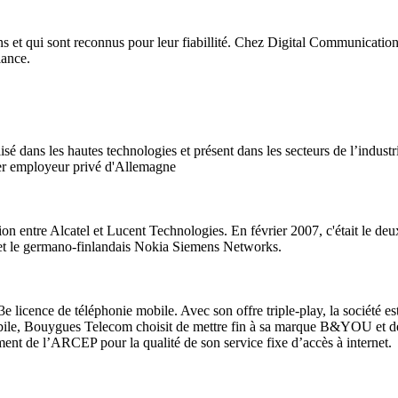
ns et qui sont reconnus pour leur fiabillité. Chez Digital Communication 
iance.
sé dans les hautes technologies et présent dans les secteurs de l’industr
ier employeur privé d'Allemagne
sion entre Alcatel et Lucent Technologies. En février 2007, c'était le d
 et le germano-finlandais Nokia Siemens Networks.
licence de téléphonie mobile. Avec son offre triple-play, la société est
le, Bouygues Telecom choisit de mettre fin à sa marque B&YOU et de fu
nt de l’ARCEP pour la qualité de son service fixe d’accès à internet.