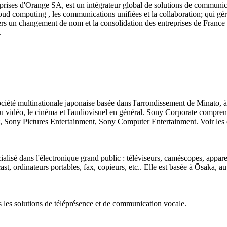
prises d'Orange SA, est un intégrateur global de solutions de communic
loud computing , les communications unifiées et la collaboration; qui gér
ers un changement de nom et la consolidation des entreprises de France
.
té multinationale japonaise basée dans l'arrondissement de Minato, à T
 jeu vidéo, le cinéma et l'audiovisuel en général. Sony Corporate compr
Sony Pictures Entertainment, Sony Computer Entertainment. Voir les e
lisé dans l'électronique grand public : téléviseurs, caméscopes, appareil
st, ordinateurs portables, fax, copieurs, etc.. Elle est basée à Ōsaka, a
s les solutions de téléprésence et de communication vocale.