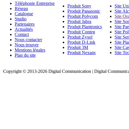
Téléphonie Entreprise
Produit Sony
Site Un
Réseau
Produit Panasonic
Site Al
Catalogue
Produit Polycom
Site Or
Studio
Produit Jabra
Site So
Partenaires
Produit Plantronics
Site Pa
Actualités
Produit Conteg
Site Po
Contact
Produit Zyxel
Site Se
Nous contacter
Produit D-Link
Site Pla
Nous trouver
Produit 3M
Site Cas
Mentions légales
Produit Nexans
Site Te
Plan du site
Copyright © 2013-2026 Digital Communication | Digital Communicati